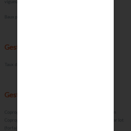
vigueur au jour de la signature du contrat.
Baux professionnels et commerciaux: nous consulter.
Gestion locative :
Taux de gestion annuel: 6,5% HT par an par lot géré.
Gestion de copropriétés :
Copropriétés de moins de 10 lots : 2500 euros TTC par an
Copropriétés de 11 à 30 lots : 190 euros TTC par an et par lot
(forfait minimum de 2800 euros TTC)