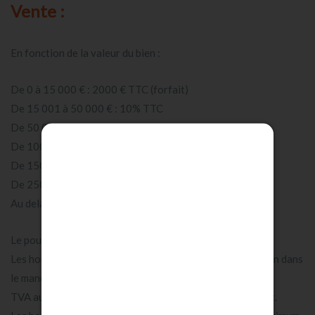
Vente :
acheter
En fonction de la valeur du bien :
louer
De 0 à 15 000 € : 2000 € TTC (forfait)
De 15 001 à 50 000 € : 10% TTC
estimer
De 50 001 € à 100 000€ : 9% TTC
De 100 001 € à 150 000 € : 8% TTC
gestion
De 150 001 € à 250 000 € : 7% TTC
De 250 001 € à 500 000 € : 6% TTC
locative
Au delà de 500 000 € : 5% TTC
gestion
Le pourcentage s'applique sur le prix de vente.
Les honoraires sont à la charge du mandant sauf précision dans
de
le mandat.
copropriété
TVA au taux en vigueur au jour de la signature du contrat.