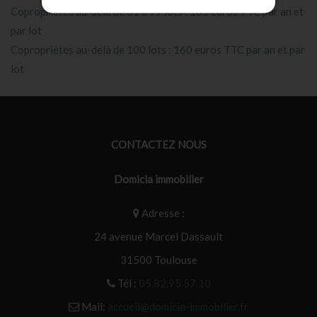
Copropriétés au-delà de 31 à 99 lots : 185 euros TTC par an et
par lot
Copropriétés au-delà de 100 lots : 160 euros TTC par an et par
lot
CONTACTEZ NOUS
Domicia immobilier
Adresse :
24 avenue Marcel Dassault
31500
Toulouse
Tél :
05.82.95.57.10
Mail:
accueil@domicia-immobilier.fr